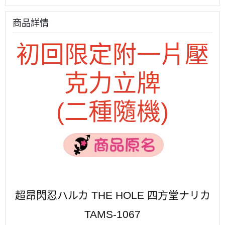
商品詳情
初回限定附一片壓
克力立牌
(二
種隨機)
超昂閃忍ハルカ THE HOLE 四方堂ナリカ
TAMS-1067