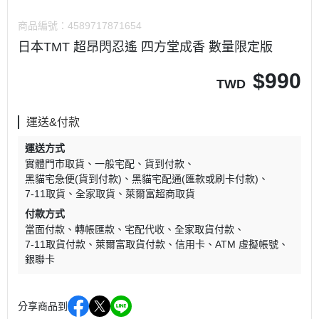
商品編號：
4589717871654
日本TMT 超昂閃忍遙 四方堂成香 數量限定版
$
990
TWD
運送&付款
運送方式
實體門市取貨
一般宅配
貨到付款
黑貓宅急便(貨到付款)
黑貓宅配通(匯款或刷卡付款)
7-11取貨
全家取貨
萊爾富超商取貨
付款方式
當面付款
轉帳匯款
宅配代收
全家取貨付款
7-11取貨付款
萊爾富取貨付款
信用卡
ATM 虛擬帳號
銀聯卡
分享商品到