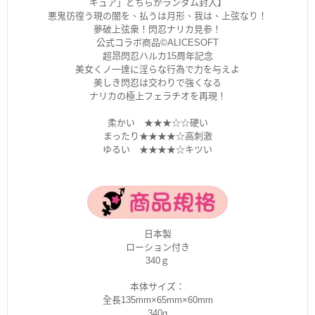
ギュア」どちらかランダム封入】
悪鬼彷徨う現の闇を、払うは月形、我は、上弦なり！
夢破上弦衆！閃忍ナリカ見参！
公式コラボ商品©ALICESOFT
超昂閃忍ハルカ15周年記念
美女くノ一達に淫らな行為で力を与えよ
美しき閃忍は交わりで強くなる
ナリカの極上フェラチオを再現！
柔かい ★★★☆☆硬い
まったり★★★★☆高刺激
ゆるい ★★★★☆キツい
日本製
ローション付き
340ｇ
本体サイズ：
全長135mm×65mm×60mm
340g