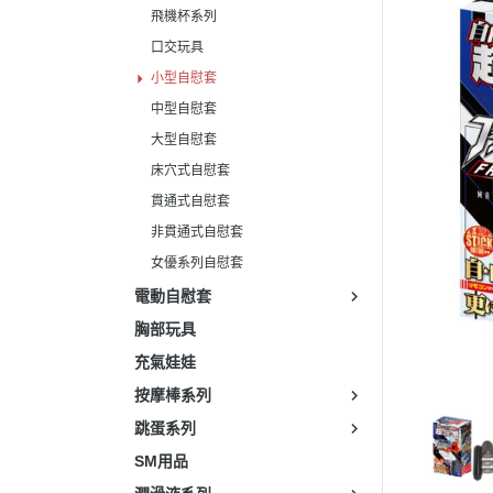
飛機杯系列
口交玩具
小型自慰套
中型自慰套
大型自慰套
床穴式自慰套
貫通式自慰套
非貫通式自慰套
女優系列自慰套
電動自慰套
胸部玩具
充氣娃娃
按摩棒系列
跳蛋系列
SM用品