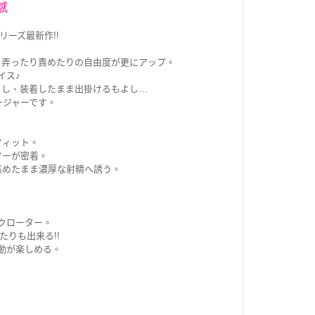
感
ーズ最新作!!
、弄ったり責めたりの自由度が更にアップ。
イス♪
よし、装着したまま出掛けるもよし…
ージャーです。
フィット。
ターが密着。
高めたまま濃厚な射精へ誘う。
クローター。
りも出来る!!
動が楽しめる。