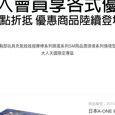
胸部玩具
充氣娃娃
按摩棒系列
跳蛋系列
SM用品
潤滑液系列
情境
大人天國限定專區
商品編號：
4573
日本A-ONE 