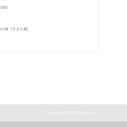
D50
池×1本（テスト用）
勝革有限公司 統一編號25080304
客服時間：周一至周六 11:30~19:00
Copyright © 2021 Wabow Inc.