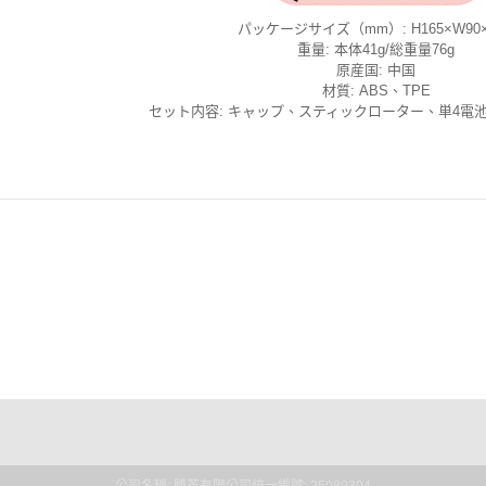
パッケージサイズ（mm）: H165×W90×
重量: 本体41g/総重量76g
原産国: 中国
材質: ABS、TPE
セット内容: キャップ、スティックローター、単4電
點規則
權條款