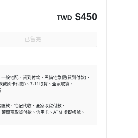
$
450
TWD
已售完
一般宅配
貨到付款
黑貓宅急便(貨到付款)
款或刷卡付款)
7-11取貨
全家取貨
貨
帳匯款
宅配代收
全家取貨付款
萊爾富取貨付款
信用卡
ATM 虛擬帳號