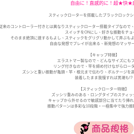
自由に！直感的に！超★快★
スティックローターを搭載したブラックロックシリ
従来のコントローラー付きとは異なりスティックローター搭載タイプなので
スイッチをONにし、好きな振動をチョ
そのまま絶頂に達するもよし、スティックをグリグリ動かして弄ぶも
自由な発想でプレイが出来る、新発想のマッサ
【キャップ特徴】
エラストマー製なので、どんなサイズにも
リング付きなので、竿を締め付けながらロー
ズシンと重い振動が亀頭・竿・根元まで伝わり、ボルテージを
装着したまま我慢すれば男潮も!?
【スティックローター特徴】
ズッシリ重みのある、ロングタイプのスティッ
キャップから外せるので敏感部分に当てたり挿れた
振動パターンは多彩な10段階。一極集中で強力振