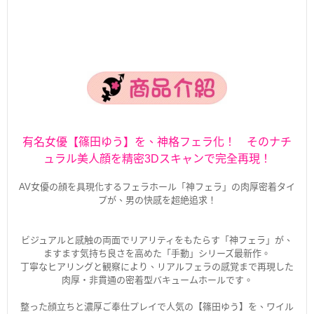
有名女優【篠田ゆう】を、神格フェラ化！ そのナチ
ュラル美人顔を精密3Dスキャンで完全再現！
AV女優の顔を具現化するフェラホール「神フェラ」の肉厚密着タイ
プが、男の快感を超絶追求！
ビジュアルと感触の両面でリアリティをもたらす「神フェラ」が、
ますます気持ち良さを高めた「手動」シリーズ最新作。
丁寧なヒアリングと観察により、リアルフェラの感覚まで再現した
肉厚・非貫通の密着型バキュームホールです。
整った顔立ちと濃厚ご奉仕プレイで人気の【篠田ゆう】を、ワイル