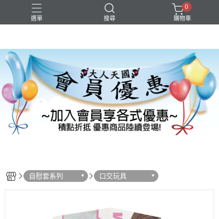
0
選單
搜尋
購物車
自慰套系列
口交玩具