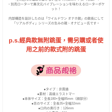
・別売ローターで異次元バイブレーションを味わえるローターポケ
ット！
内部構造を設計したのは「ワイルドワン オナホ館」の館長にして
「リアルボディ」シリーズの生みの親、オナピュー氏です。
p.s.經典款無附跳蛋，需另購或者使
用之前的款式附的跳蛋
●タイプ：非貫通
●素材：高級エラストマー
●本体サイズ：全長180×全幅85mm（顔部分）
●舌のサイズ：全長35×全幅32mm
●口内の奥行き：126mm