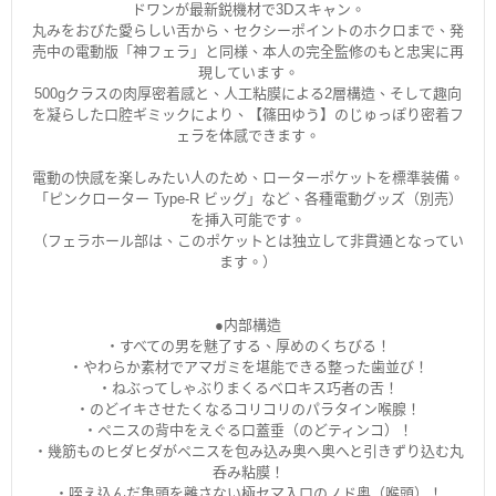
ドワンが最新鋭機材で3Dスキャン。
丸みをおびた愛らしい舌から、セクシーポイントのホクロまで、発
売中の電動版「神フェラ」と同様、本人の完全監修のもと忠実に再
現しています。
500gクラスの肉厚密着感と、人工粘膜による2層構造、そして趣向
を凝らした口腔ギミックにより、【篠田ゆう】のじゅっぽり密着フ
ェラを体感できます。
電動の快感を楽しみたい人のため、ローターポケットを標準装備。
「ピンクローター Type-R ビッグ」など、各種電動グッズ（別売）
を挿入可能です。
（フェラホール部は、このポケットとは独立して非貫通となってい
ます。）
●内部構造
・すべての男を魅了する、厚めのくちびる！
・やわらか素材でアマガミを堪能できる整った歯並び！
・ねぶってしゃぶりまくるベロキス巧者の舌！
・のどイキさせたくなるコリコリのパラタイン喉腺！
・ペニスの背中をえぐる口蓋垂（のどティンコ）！
・幾筋ものヒダヒダがペニスを包み込み奥へ奥へと引きずり込む丸
呑み粘膜！
・咥え込んだ亀頭を離さない極セマ入口のノド奥（喉頭）！