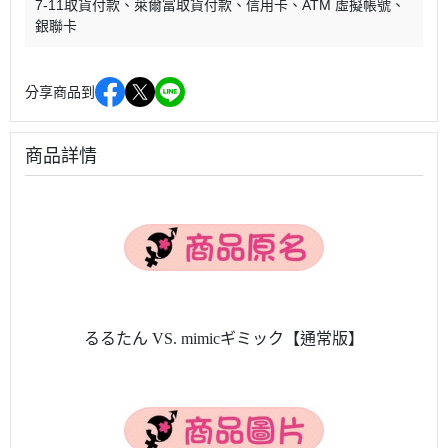
7-11取貨付款
萊爾富取貨付款
信用卡
ATM 虛擬帳號
銀聯卡
分享商品到
商品詳情
るるたん VS. mimicギミック【通常版】