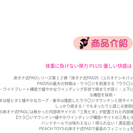
体重に負けない弾力 PLUS 優しい快感
床オナ式PADシリーズ第１２弾「床オナ式PAD25（ユカオナシキパ
PAD25の最大の特徴は、ウラ〇ジを刺激する「ウラ〇
、ワイドプレート構造で緩やかなワインディング形状で締まりが良く、上下
る構造を採用。
半は縦ヒダと緩やかなカーブ、後半は隆起したウラ〇ジマウンテンと両サイ
しっかり締まる！でもまったりと感じる使用
の床オナ式PADには無かった内部両サイドの「三角ヒダ」が配置された内部
【ウラ〇ジマウンテン×緩やかワインディング構造×サイドの三角ヒ
ハンドホールでは味わえない！得られない！満足感
PEACH TOYSの床オナ式PADで最高のフィニッシ