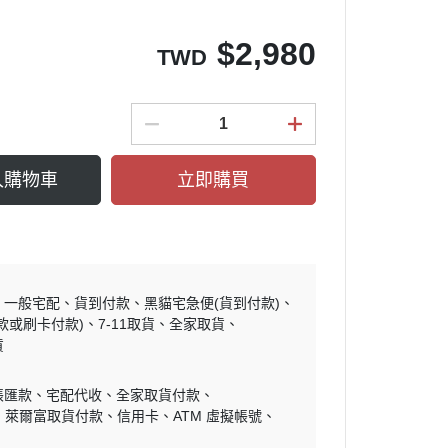
$
2,980
TWD
入購物車
立即購買
一般宅配
貨到付款
黑貓宅急便(貨到付款)
款或刷卡付款)
7-11取貨
全家取貨
貨
帳匯款
宅配代收
全家取貨付款
萊爾富取貨付款
信用卡
ATM 虛擬帳號