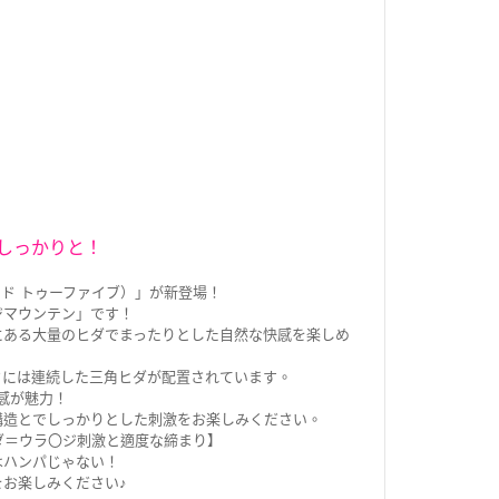
はしっかりと！
ッド トゥーファイブ）」が新登場！
ジマウンテン」です！
にある大量のヒダでまったりとした自然な快感を楽しめ
ドには連続した三角ヒダが配置されています。
感が魅力！
構造とでしっかりとした刺激をお楽しみください。
ダ＝ウラ〇ジ刺激と適度な締まり】
はハンパじゃない！
ュをお楽しみください♪