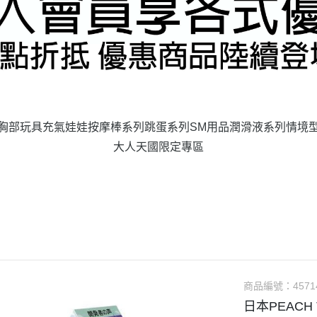
胸部玩具
充氣娃娃
按摩棒系列
跳蛋系列
SM用品
潤滑液系列
情境
大人天國限定專區
商品編號：
4571
日本PEACH 