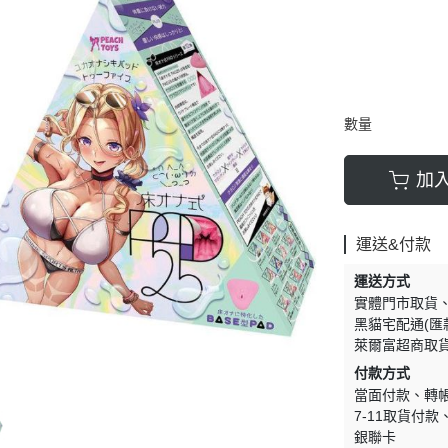
數量
加
運送&付款
運送方式
實體門市取貨
黑貓宅配通(匯
萊爾富超商取
付款方式
當面付款
轉
7-11取貨付款
銀聯卡