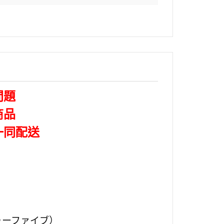
問題
商品
一同配送
トゥーファイブ）