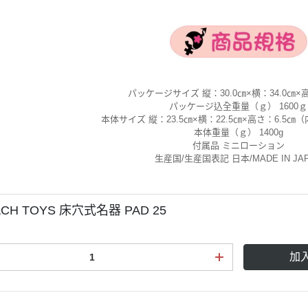
パッケージサイズ 縦：30.0㎝×横：34.0㎝×高
パッケージ込全重量（ｇ） 1600ｇ
本体サイズ 縦：23.5㎝×横：22.5㎝×高さ：6.5㎝（
本体重量（ｇ） 1400g
付属品 ミニローション
生産国/生産国表記 日本/MADE IN JA
CH TOYS 床穴式名器 PAD 25
加