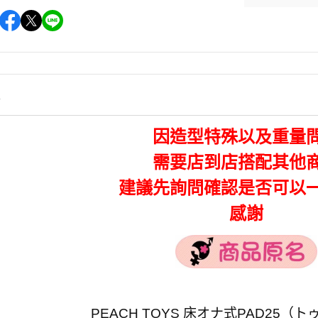
情
因造型特殊以及重量
需要店到店搭配其他
建議先詢問確認是否可以
感謝
PEACH TOYS 床オナ式PAD25（