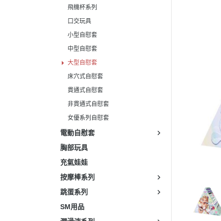
飛機杯系列
口交玩具
小型自慰套
中型自慰套
大型自慰套
床穴式自慰套
貫通式自慰套
非貫通式自慰套
女優系列自慰套
電動自慰套
胸部玩具
充氣娃娃
按摩棒系列
跳蛋系列
SM用品