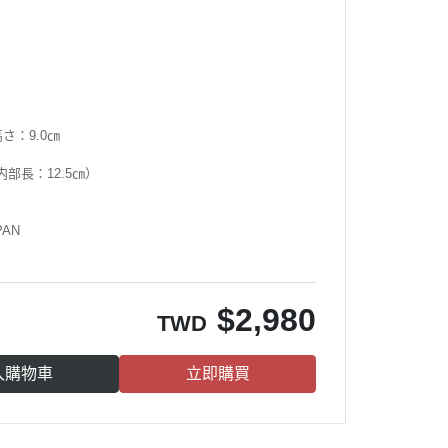
さ：9.0㎝
内部長：12.5㎝）
PAN
$
2,980
TWD
入購物車
立即購買