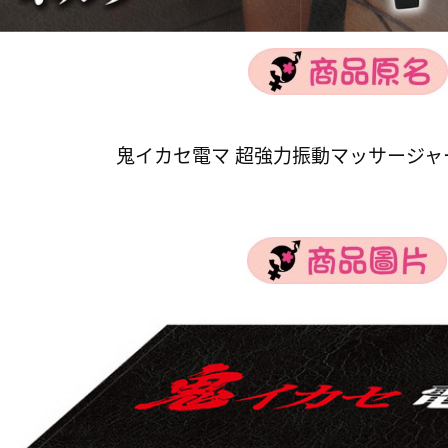
鬼イカセ電マ 超強力振動マッサージャー 