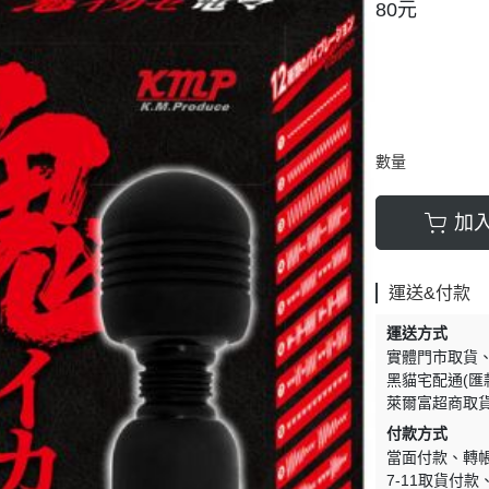
80元
數量
加
運送&付款
運送方式
實體門市取貨
黑貓宅配通(匯
萊爾富超商取
付款方式
當面付款
轉
7-11取貨付款