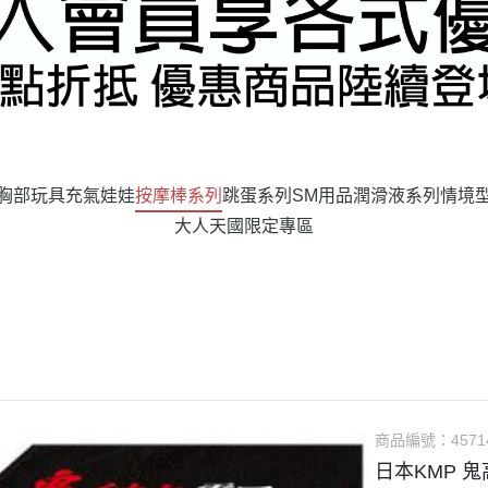
胸部玩具
充氣娃娃
按摩棒系列
跳蛋系列
SM用品
潤滑液系列
情境
大人天國限定專區
商品編號：
4571
日本KMP 